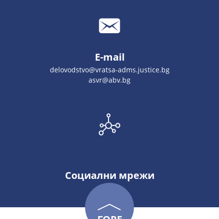
E-mail
delovodstvo@vratsa-adms.justice.bg
asvr@abv.bg
Социални мрежи