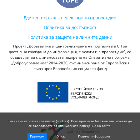
ГОРЕ
Единен портал за електронно правосъдие
Политика за достъпност
Политика за защита на личните данни
Проект „Доразвитие и централизиране на порталите в СП за
достъп на граждани до информация, е-услуги и е-правосъдие“, се
осъществява с финансовата подкрепа на Оперативна програма
„Добро управление“ 2014-2020, съфинансирана от Европейския
съюз чрез Европейския социален фонд
Този сайт използва бисквитки (cookies). Като приемете бисквитките, можете да
се възползвате от оптималното поведение на сайта.
Приемам
Отказ
Повече информация