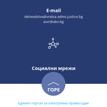
E-mail
delovodstvo@vratsa-adms.justice.bg
asvr@abv.bg
Социални мрежи
ГОРЕ
Единен портал за електронно правосъдие