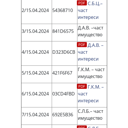
С.Б.Ц.–
2/15.04.2024
54368710
част
интереси
Д.А.В. –част
3/15.04.2024
841D6575
имущество
Д.А.В. –
4/15.04.2024
D323D6CB
част
интереси
Г.К.М. – част
5/15.04.2024
421F6F67
имущество
Г.К.М. –
6/15.04.2024
03CD4FBD
част
интереси
С.Л.Б.– част
7/15.04.2024
692Е5В36
имущество