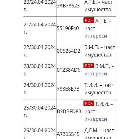
20/24.04.2024
А.Т.Е. – част
3AB78623
г.
имущество
А.Т.Е. –
21/24.04.2024
55190F40
част
г.
интереси
22/30.04.2024
В.М.П. – част
0C5254D2
г.
имущество
23/30.04.2024
В.М.П. –
01238AD6
г.
интереси
24/30.04.2024
Т.И.И. – част
788E8E7B
г.
имущество
Т.И.И. –
25/30.04.2024
B3DBFD83
част
г.
интереси
26/30.04.2024
Д.Г.М. – част
A7365545
г.
имущество