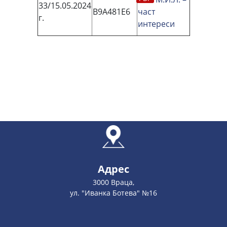
33/15.05.2024
В9А481Е6
част
г.
интереси
Адрес
3000 Враца,
ул. "Иванка Ботева" №16