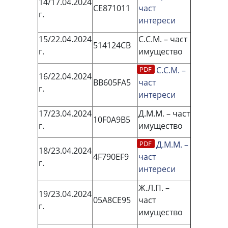
14/17.04.2024
CE871011
част
г.
интереси
15/22.04.2024
С.С.М. – част
514124СВ
г.
имущество
С.С.М. –
16/22.04.2024
ВВ605FА5
част
г.
интереси
17/23.04.2024
Д.М.М. – част
10F0A9B5
г.
имущество
Д.М.М. –
18/23.04.2024
4F790EF9
част
г.
интереси
Ж.Л.П. –
19/23.04.2024
05А8СЕ95
част
г.
имущество